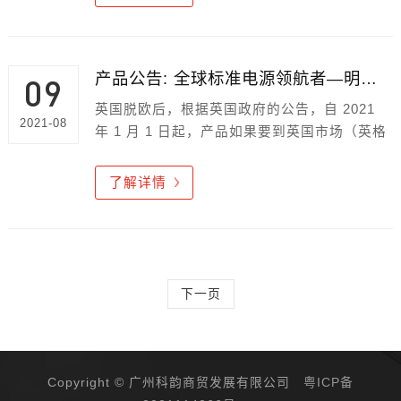
做功能上的确认及CE测试数据更新，相关测试
数据均已符合EMC及新版ErP的能效数据要
求。
产品公告: 全球标准电源领航者—明纬正式发表，公告标准品全数完成并符合英国UKCA合格认证
09
英国脱欧后，根据英国政府的公告，自 2021
2021-08
年 1 月 1 日起，产品如果要到英国市场（英格
兰，威尔斯以及苏格兰）贩售，必须符合英国
合格标准（UK Conformity Assessed）并注明
了解详情
UKCA 标志，满足英国相关的及法规要求。
下一页
Copyright © 广州科韵商贸发展有限公司
粤ICP备