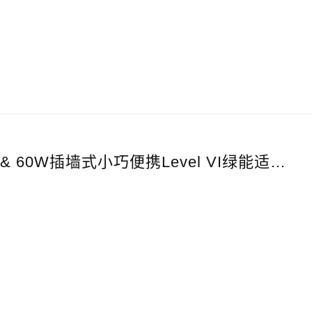
SGAS06/60系列：6W & 60W插墙式小巧便携Level VI绿能适配器