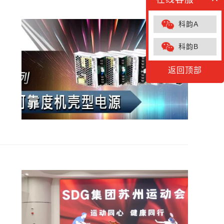
科韵A
科韵B
返回顶部