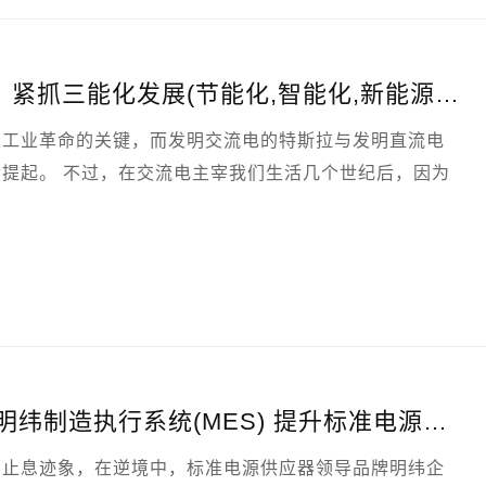
媒体报导 (LEDinside)：紧抓三能化发展(节能化,智能化,新能源化)趋势，明纬布局高压直流LED照明应用与DALI-2产品
次工业革命的关键，而发明交流电的特斯拉与发明直流电
提起。 不过，在交流电主宰我们生活几个世纪后，因为
改变，人们对储能需求的飙升将可能使直流集中供电再次
媒体报导 (经济日报)：明纬制造执行系统(MES) 提升标准电源的质量
有止息迹象，在逆境中，标准电源供应器领导品牌明纬企