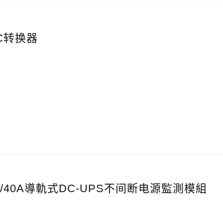
DC转换器
0A/40A導軌式DC-UPS不间断电源監測模組